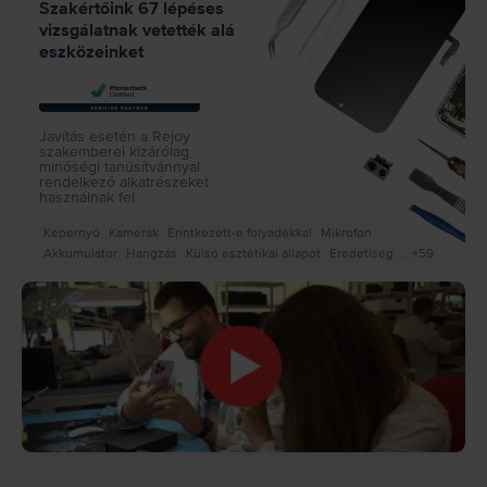
Szakértőink 67 lépéses
vizsgálatnak vetették alá
eszközeinket
Javítás esetén a Rejoy
szakemberei kizárólag
minőségi tanúsítvánnyal
rendelkező alkatrészeket
használnak fel
Képernyő
Kamerák
Érintkezett-e folyadékkal
Mikrofon
Akkumulátor
Hangzás
Külső esztétikai állapot
Eredetiség
...+59