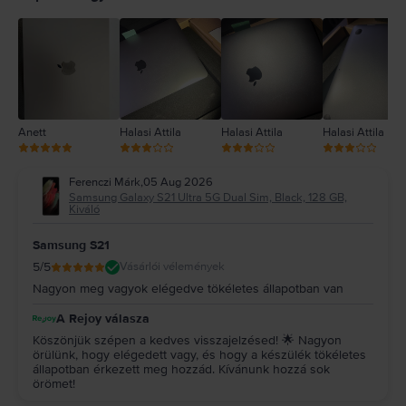
3
2
1
Anett
Halasi Attila
Halasi Attila
Halasi Attila
Ferenczi Márk
,
05 Aug 2026
Samsung Galaxy S21 Ultra 5G Dual Sim, Black, 128 GB,
Kiváló
Samsung S21
5
/5
Vásárlói vélemények
Nagyon meg vagyok elégedve tökéletes állapotban van
A Rejoy válasza
Köszönjük szépen a kedves visszajelzésed! 🌟 Nagyon
örülünk, hogy elégedett vagy, és hogy a készülék tökéletes
állapotban érkezett meg hozzád. Kívánunk hozzá sok
örömet!