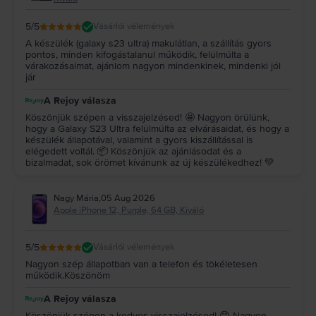
5
/5
Vásárlói vélemények
A készülék (galaxy s23 ultra) makulátlan, a szállítás gyors
pontos, minden kifogástalanul működik, felülmúlta a
várakozásaimat, ajánlom nagyon mindenkinek, mindenki jól
jár
A Rejoy válasza
Köszönjük szépen a visszajelzésed! 🤩 Nagyon örülünk,
hogy a Galaxy S23 Ultra felülmúlta az elvárásaidat, és hogy a
készülék állapotával, valamint a gyors kiszállítással is
elégedett voltál. 📦 Köszönjük az ajánlásodat és a
bizalmadat, sok örömet kívánunk az új készülékedhez! 💚
Nagy Mária
,
05 Aug 2026
Apple iPhone 12, Purple, 64 GB, Kiváló
5
/5
Vásárlói vélemények
Nagyon szép állapotban van a telefon és tökéletesen
működik.Köszönöm
A Rejoy válasza
Köszönjük szépen a kedves visszajelzésed! 😊 Nagyon