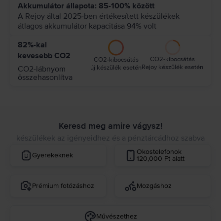
Akkumulátor állapota: 85-100% között
A Rejoy által 2025-ben értékesített készülékek
átlagos akkumulátor kapacitása 94% volt
82%-kal
kevesebb CO2
CO2-kibocsátás
CO2-kibocsátás
Rejoy készülék esetén
új készülék esetén
CO2-lábnyom
összehasonlítva
Keresd meg amire vágysz!
készülékek az igényeidhez és a pénztárcádhoz szabva
Okostelefonok
Gyerekeknek
120,000 Ft alatt
Prémium fotózáshoz
Mozgáshoz
Művészethez