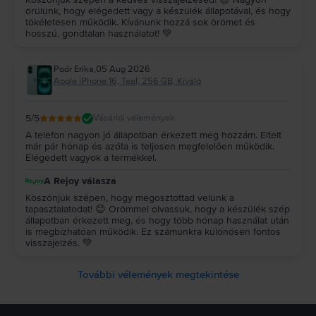
örülünk, hogy elégedett vagy a készülék állapotával, és hogy
tökéletesen működik. Kívánunk hozzá sok örömet és
hosszú, gondtalan használatot! 💚
Poór Erika
,
05 Aug 2026
Apple iPhone 16, Teal, 256 GB, Kiváló
5
/5
Vásárlói vélemények
A telefon nagyon jó állapotban érkezett meg hozzám. Eltelt
már pár hónap és azóta is teljesen megfelelően működik.
Elégedett vagyok a termékkel.
A Rejoy válasza
Köszönjük szépen, hogy megosztottad velünk a
tapasztalatodat! 😊 Örömmel olvassuk, hogy a készülék szép
állapotban érkezett meg, és hogy több hónap használat után
is megbízhatóan működik. Ez számunkra különösen fontos
visszajelzés. 💚
További vélemények megtekintése