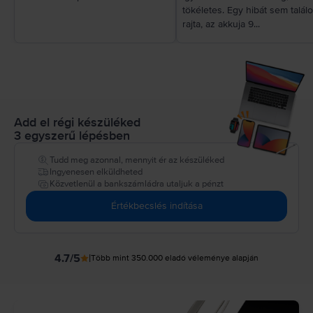
tökéletes. Egy hibát sem talál
rajta, az akkuja 9...
Add el régi készüléked
3 egyszerű lépésben
Tudd meg azonnal, mennyit ér az készüléked
Ingyenesen elküldheted
Közvetlenül a bankszámládra utaljuk a pénzt
Értékbecslés indítása
4.7
/5
|
Több mint 350.000 eladó véleménye alapján