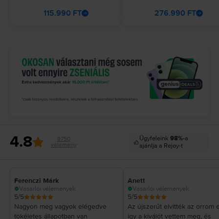
115.990 FT
276.990 FT
4.8
Ügyfeleink
98%
-a
9750
vélemény
ajánlja a Rejoy-t
Ferenczi Márk
Anett
Vásárlói vélemények
Vásárlói vélemények
5
/5
5
/5
Nagyon meg vagyok elégedve
Az újszerűt elvitték az orrom e
tökéletes állapotban van
így a kiválót vettem meg, és