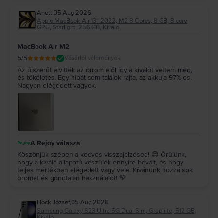
Anett
,
05 Aug 2026
Apple MacBook Air 13″ 2022, M2 8 Cores, 8 GB, 8 core
GPU, Starlight, 256 GB, Kiváló
MacBook Air M2
5
/5
Vásárlói vélemények
Az újszerűt elvitték az orrom elől így a kiválót vettem meg,
és tökéletes. Egy hibát sem találok rajta, az akkuja 97%-os.
Nagyon elégedett vagyok.
A Rejoy válasza
Köszönjük szépen a kedves visszajelzésed! 😊 Örülünk,
hogy a kiváló állapotú készülék ennyire bevált, és hogy
teljes mértékben elégedett vagy vele. Kívánunk hozzá sok
örömet és gondtalan használatot! 💚
Hock József
,
05 Aug 2026
Samsung Galaxy S23 Ultra 5G Dual Sim, Graphite, 512 GB,
Kiváló